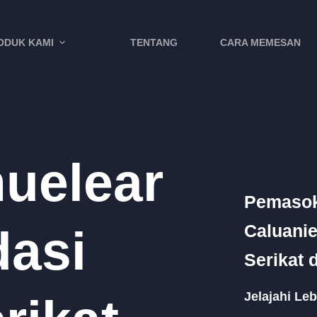
ODUK KAMI
TENTANG
CARA MEMESAN
muelear
Pemasok 
Caluanie
asi
Serikat 
Jelajahi Leb