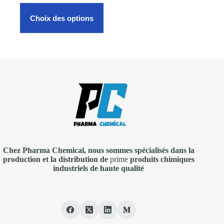
$1,400.00
Ce
à
produit
Choix des options
$250,000.00
a
plusieurs
variations.
Les
options
peuvent
être
choisies
sur
la
page
du
produit
Chez Pharma
Chemical, nous sommes spécialisés dans la
production et la distribution de
prime
produits chimiques
industriels de haute qualité