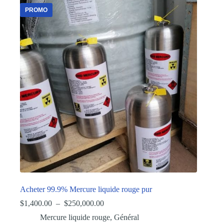
PROMO
Acheter 99.9% Mercure liquide rouge pur
Plage
$
1,400.00
–
$
250,000.00
de
Mercure liquide rouge
,
Général
prix :