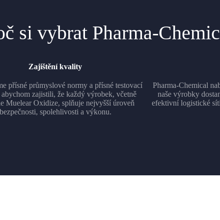
oč si vybrat Pharma-Chemic
Zajištění kvality
e přísné průmyslové normy a přísné testovací
Pharma-Chemical nabíz
 abychom zajistili, že každý výrobek, včetně
naše výrobky dosta
e Muelear Oxidize, splňuje nejvyšší úroveň
efektivní logistické 
bezpečnosti, spolehlivosti a výkonu.