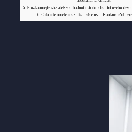
Industrial Chemicals
Prozkoumejte sběratelskou hodnotu stříbrného rtuťového dese
Caluanie muelear oxidize price usa : Konkurenční ce