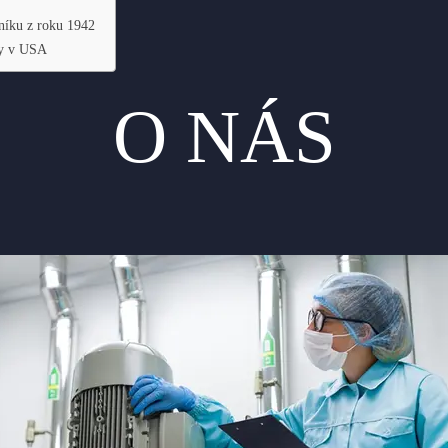
tníku z roku 1942
ny v USA
O NÁS