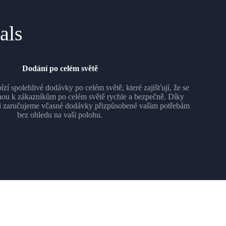
als
Dodání po celém světě
í spolehlivé dodávky po celém světě, které zajišťují, že se
nou k zákazníkům po celém světě rychle a bezpečně. Díky
síti zaručujeme včasné dodávky přizpůsobené vašim potřebám
bez ohledu na vaši polohu.