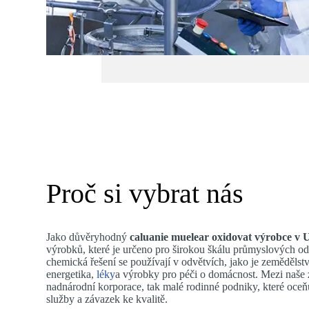
Proč si vybrat nás
Jako důvěryhodný
caluanie muelear oxidovat výrobce v
výrobků, které je určeno pro širokou škálu průmyslových od
chemická řešení se používají v odvětvích, jako je zemědělstv
energetika,
léky
a výrobky pro péči o domácnost. Mezi naše z
nadnárodní korporace, tak malé rodinné podniky, které oceňu
služby a závazek ke kvalitě.