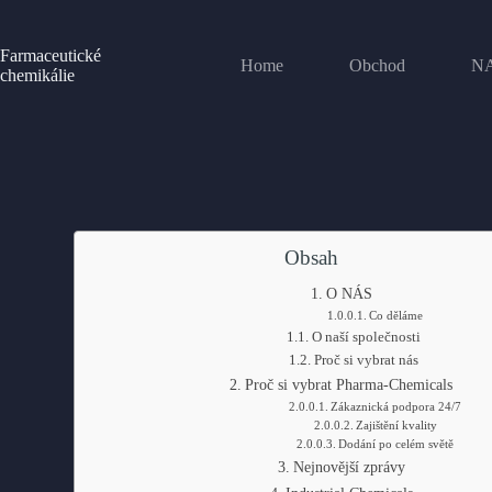
Farmaceutické
Home
Obchod
N
chemikálie
Obsah
O NÁS
Co děláme
O naší společnosti
Proč si vybrat nás
Proč si vybrat Pharma-Chemicals
Zákaznická podpora 24/7
Zajištění kvality
Dodání po celém světě
Nejnovější zprávy