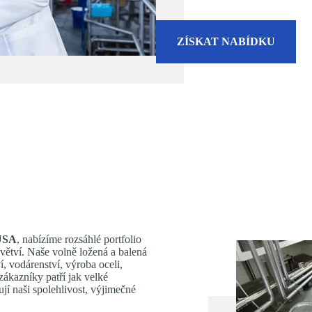
ZÍSKAT NABÍDKU
 USA
, nabízíme rozsáhlé portfolio
větví. Naše volně ložená a balená
í, vodárenství, výroba oceli,
ákazníky patří jak velké
jí naši spolehlivost, výjimečné