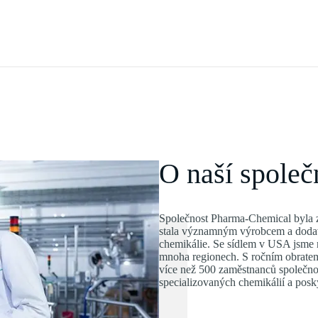
O naší společ
Společnost Pharma-Chemical byla z
stala významným výrobcem a dodava
chemikálie. Se sídlem v USA jsme ro
mnoha regionech. S ročním obrate
více než 500 zaměstnanců společno
specializovaných chemikálií a posk