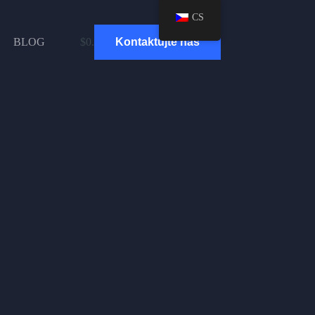
CS
BLOG
$
0.00
Kontaktujte nás