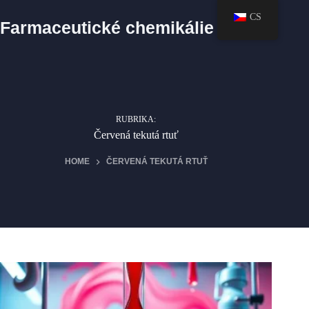
Skip
CS
to
Farmaceutické chemikálie
content
RUBRIKA:
Červená tekutá rtuť
HOME
ČERVENÁ TEKUTÁ RTUŤ