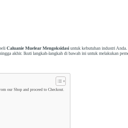
ODUK KAMI
TENTANG
CARA MEMESAN
beli
Caluanie Muelear Mengoksidasi
untuk kebutuhan industri Anda.
hingga akhir. Ikuti langkah-langkah di bawah ini untuk melakukan pe
 from our Shop and proceed to Checkout.