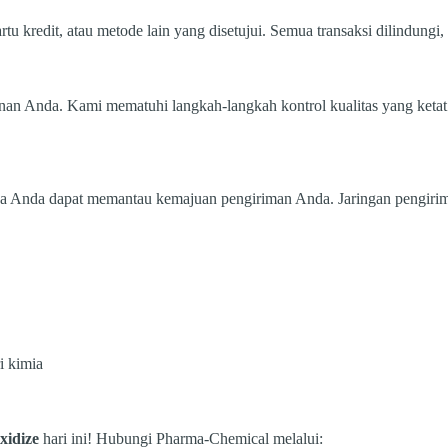
rtu kredit, atau metode lain yang disetujui. Semua transaksi dilindung
anan Anda. Kami mematuhi langkah-langkah kontrol kualitas yang ket
gga Anda dapat memantau kemajuan pengiriman Anda. Jaringan pengiri
i kimia
xidize
hari ini! Hubungi Pharma-Chemical melalui: