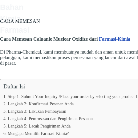
Skip
Bahan
to
content
Kimia
BERANDA
BELANJA
PR
CARA MEMESAN
Farmasi
Cara Memesan Caluanie Muelear Oxidize dari
Farmasi-Kimia
Di Pharma-Chemical, kami membuatnya mudah dan aman untuk mem
pelanggan, kami memastikan proses pemesanan yang lancar dari awal 
di pasar.
Daftar Isi
Step 1: Submit Your Inquiry /Place your order by selecting your product
Langkah 2: Konfirmasi Pesanan Anda
Langkah 3: Lakukan Pembayaran
Langkah 4: Pemrosesan dan Pengiriman Pesanan
Langkah 5: Lacak Pengiriman Anda
Mengapa Memilih Farmasi-Kimia?