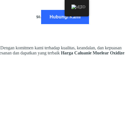
ID
Hubungi Kami
BLOG
$
0.00
Shopping
cart
 Dengan komitmen kami terhadap kualitas, keandalan, dan kepuasan
mesanan dan dapatkan yang terbaik
Harga Caluanie Muelear Oxidize