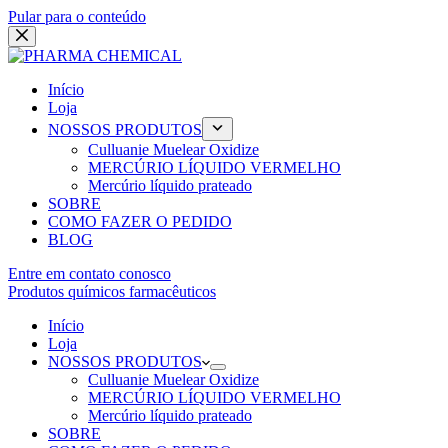
Pular para o conteúdo
Início
Loja
NOSSOS PRODUTOS
Culluanie Muelear Oxidize
MERCÚRIO LÍQUIDO VERMELHO
Mercúrio líquido prateado
SOBRE
COMO FAZER O PEDIDO
BLOG
Entre em contato conosco
Produtos químicos farmacêuticos
Início
Loja
NOSSOS PRODUTOS
Culluanie Muelear Oxidize
MERCÚRIO LÍQUIDO VERMELHO
Mercúrio líquido prateado
SOBRE