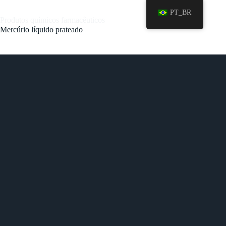
PT_BR
Produtos químicos farmacêuticos
Mercúrio líquido prateado