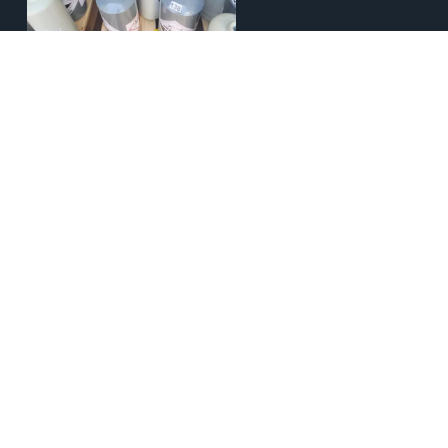
Über flüssiges Quecksilber
ÜBERBLICK
Flüssiges Quecksilber, auch als elementares Quecksilber
oder Quecksilber bekannt, ist ein metallisches Element, das
sich durch seinen einzigartigen flüssigen Zustand bei
Raumtemperatur und sein silbriges Aussehen auszeichnet.
Seine hohe Dichte, hervorragende Leitfähigkeit und die
Fähigkeit, mit anderen Metallen Amalgame zu bilden,
machen es in verschiedenen Branchen nützlich.
Was ist flüssiges Quecksilber?
Silbernes flüssiges Quecksilber, auch Quecksilber oder
elementares Quecksilber genannt, ist ein natürlich