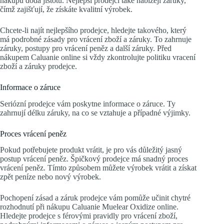
nákupu dodá jistotu. Nejlepší prodejci také nabízejí záruky,
čímž zajišťují, že získáte kvalitní výrobek.
Chcete-li najít nejlepšího prodejce, hledejte takového, který
má podrobné zásady pro vrácení zboží a záruky. To zahrnuje
záruky, postupy pro vrácení peněz a další záruky. Před
nákupem Caluanie online si vždy zkontrolujte politiku vracení
zboží a záruky prodejce.
Informace o záruce
Seriózní prodejce vám poskytne informace o záruce. Ty
zahrnují délku záruky, na co se vztahuje a případné výjimky.
Proces vrácení peněz
Pokud potřebujete produkt vrátit, je pro vás důležitý jasný
postup vrácení peněz. Špičkový prodejce má snadný proces
vrácení peněz. Tímto způsobem můžete výrobek vrátit a získat
zpět peníze nebo nový výrobek.
Pochopení zásad a záruk prodejce vám pomůže učinit chytré
rozhodnutí při nákupu Caluanie Muelear Oxidize online.
Hledejte prodejce s férovými pravidly pro vrácení zboží,