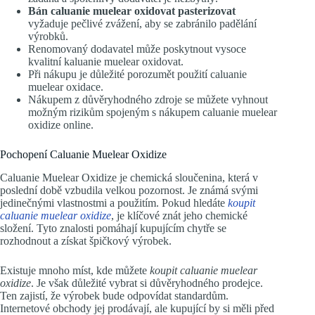
Bán caluanie muelear oxidovat pasterizovat
vyžaduje pečlivé zvážení, aby se zabránilo padělání
výrobků.
Renomovaný dodavatel může poskytnout vysoce
kvalitní kaluanie muelear oxidovat.
Při nákupu je důležité porozumět použití caluanie
muelear oxidace.
Nákupem z důvěryhodného zdroje se můžete vyhnout
možným rizikům spojeným s nákupem caluanie muelear
oxidize online.
Pochopení Caluanie Muelear Oxidize
Caluanie Muelear Oxidize je chemická sloučenina, která v
poslední době vzbudila velkou pozornost. Je známá svými
jedinečnými vlastnostmi a použitím. Pokud hledáte
koupit
caluanie muelear oxidize
, je klíčové znát jeho chemické
složení. Tyto znalosti pomáhají kupujícím chytře se
rozhodnout a získat špičkový výrobek.
Existuje mnoho míst, kde můžete
koupit caluanie muelear
oxidize
. Je však důležité vybrat si důvěryhodného prodejce.
Ten zajistí, že výrobek bude odpovídat standardům.
Internetové obchody jej prodávají, ale kupující by si měli před