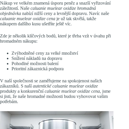
Nákup ve velkém znamená úsporu peněz a snazší vyřizování
záležitostí. Naše
caluanie muelear oxidize hromadná
objednávka
nabízí nižší ceny a levnější dopravu. Navíc naše
caluanie muelear oxidize cena
je už tak skvělá, takže
nákupem dalšího kusu ušetříte ještě víc.
Zde je několik klíčových bodů, které je třeba vzít v úvahu při
hromadném nákupu:
Zvýhodněné ceny za velké množství
Snížení nákladů na dopravu
Pohodlné možnosti balení
Prioritní zákaznická podpora
V naší společnosti se zaměřujeme na spokojenost našich
zákazníků. S naší
autentické caluanie muelear oxidize
produkty a konkurenční
caluanie muelear oxidize cena
, jsme
si jisti, že naše hromadné možnosti budou vyhovovat vašim
potřebám.