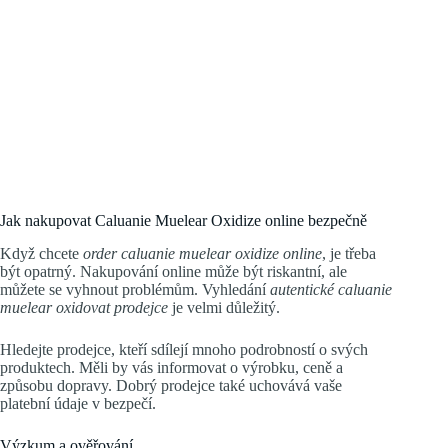
Jak nakupovat Caluanie Muelear Oxidize online bezpečně
Když chcete
order caluanie muelear oxidize online
, je třeba
být opatrný. Nakupování online může být riskantní, ale
můžete se vyhnout problémům. Vyhledání
autentické caluanie
muelear oxidovat prodejce
je velmi důležitý.
Hledejte prodejce, kteří sdílejí mnoho podrobností o svých
produktech. Měli by vás informovat o výrobku, ceně a
způsobu dopravy. Dobrý prodejce také uchovává vaše
platební údaje v bezpečí.
Výzkum a ověřování