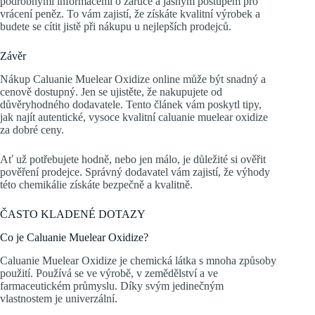
podrobnými informacemi o záruce a jasným postupem pro
vrácení peněz. To vám zajistí, že získáte kvalitní výrobek a
budete se cítit jistě při nákupu u nejlepších prodejců.
Závěr
Nákup Caluanie Muelear Oxidize online může být snadný a
cenově dostupný. Jen se ujistěte, že nakupujete od
důvěryhodného dodavatele. Tento článek vám poskytl tipy,
jak najít autentické, vysoce kvalitní caluanie muelear oxidize
za dobré ceny.
Ať už potřebujete hodně, nebo jen málo, je důležité si ověřit
pověření prodejce. Správný dodavatel vám zajistí, že výhody
této chemikálie získáte bezpečně a kvalitně.
ČASTO KLADENÉ DOTAZY
Co je Caluanie Muelear Oxidize?
Caluanie Muelear Oxidize je chemická látka s mnoha způsoby
použití. Používá se ve výrobě, v zemědělství a ve
farmaceutickém průmyslu. Díky svým jedinečným
vlastnostem je univerzální.