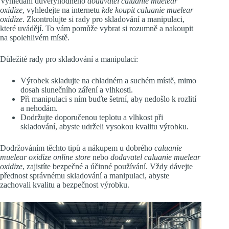
Vyhledání důvěryhodného
dodavatel caluanie muelear
oxidize
, vyhledejte na internetu
kde koupit caluanie muelear
oxidize
. Zkontrolujte si rady pro skladování a manipulaci,
které uvádějí. To vám pomůže vybrat si rozumně a nakoupit
na spolehlivém místě.
Důležité rady pro skladování a manipulaci:
Výrobek skladujte na chladném a suchém místě, mimo
dosah slunečního záření a vlhkosti.
Při manipulaci s ním buďte šetrní, aby nedošlo k rozlití
a nehodám.
Dodržujte doporučenou teplotu a vlhkost při
skladování, abyste udrželi vysokou kvalitu výrobku.
Dodržováním těchto tipů a nákupem u dobrého
caluanie
muelear oxidize online store
nebo
dodavatel caluanie muelear
oxidize
, zajistíte bezpečné a účinné používání. Vždy dávejte
přednost správnému skladování a manipulaci, abyste
zachovali kvalitu a bezpečnost výrobku.