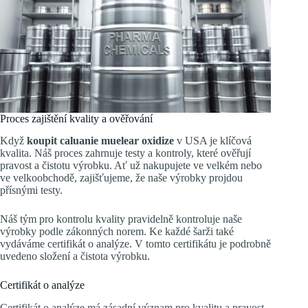
Proces zajištění kvality a ověřování
Když
koupit caluanie muelear oxidize
v USA je klíčová
kvalita. Náš proces zahrnuje testy a kontroly, které ověřují
pravost a čistotu výrobku. Ať už nakupujete ve velkém nebo
ve velkoobchodě, zajišťujeme, že naše výrobky projdou
přísnými testy.
Náš tým pro kontrolu kvality pravidelně kontroluje naše
výrobky podle zákonných norem. Ke každé šarži také
vydáváme certifikát o analýze. V tomto certifikátu je podrobně
uvedeno složení a čistota výrobku.
Certifikát o analýze
Certifikát o analýze má zásadní význam pro kvalitu a pravost