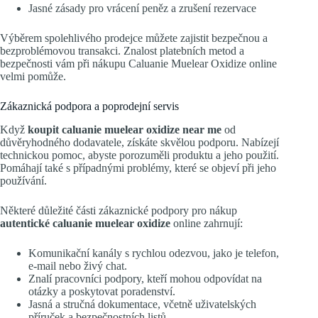
Jasné zásady pro vrácení peněz a zrušení rezervace
Výběrem spolehlivého prodejce můžete zajistit bezpečnou a
bezproblémovou transakci. Znalost platebních metod a
bezpečnosti vám při nákupu Caluanie Muelear Oxidize online
velmi pomůže.
Zákaznická podpora a poprodejní servis
Když
koupit caluanie muelear oxidize near me
od
důvěryhodného dodavatele, získáte skvělou podporu. Nabízejí
technickou pomoc, abyste porozuměli produktu a jeho použití.
Pomáhají také s případnými problémy, které se objeví při jeho
používání.
Některé důležité části zákaznické podpory pro nákup
autentické caluanie muelear oxidize
online zahrnují:
Komunikační kanály s rychlou odezvou, jako je telefon,
e-mail nebo živý chat.
Znalí pracovníci podpory, kteří mohou odpovídat na
otázky a poskytovat poradenství.
Jasná a stručná dokumentace, včetně uživatelských
příruček a bezpečnostních listů.