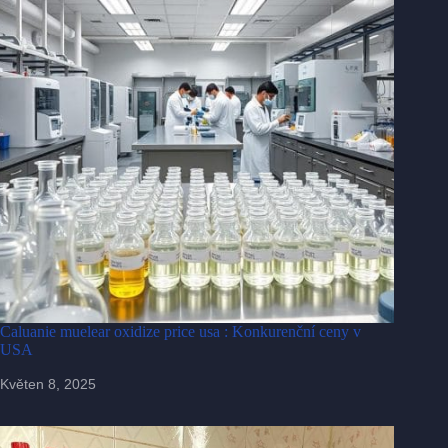
Caluanie muelear oxidize price usa : Konkurenční ceny v
USA
Květen 8, 2025