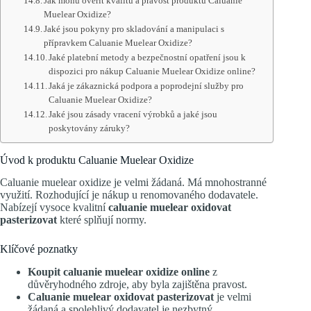
Jak mohu ověřit kvalitu a pravost produktu Caluanie
Muelear Oxidize?
Jaké jsou pokyny pro skladování a manipulaci s
přípravkem Caluanie Muelear Oxidize?
Jaké platební metody a bezpečnostní opatření jsou k
dispozici pro nákup Caluanie Muelear Oxidize online?
Jaká je zákaznická podpora a poprodejní služby pro
Caluanie Muelear Oxidize?
Jaké jsou zásady vracení výrobků a jaké jsou
poskytovány záruky?
Úvod k produktu Caluanie Muelear Oxidize
Caluanie muelear oxidize je velmi žádaná. Má mnohostranné
využití. Rozhodující je nákup u renomovaného dodavatele.
Nabízejí vysoce kvalitní
caluanie muelear oxidovat
pasterizovat
které splňují normy.
Klíčové poznatky
Koupit caluanie muelear oxidize online
z
důvěryhodného zdroje, aby byla zajištěna pravost.
Caluanie muelear oxidovat pasterizovat
je velmi
žádaná a spolehlivý dodavatel je nezbytný.