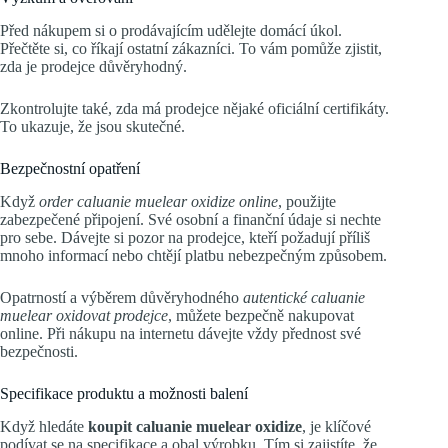
Před nákupem si o prodávajícím udělejte domácí úkol.
Přečtěte si, co říkají ostatní zákazníci. To vám pomůže zjistit,
zda je prodejce důvěryhodný.
Zkontrolujte také, zda má prodejce nějaké oficiální certifikáty.
To ukazuje, že jsou skutečné.
Bezpečnostní opatření
Když
order caluanie muelear oxidize online
, použijte
zabezpečené připojení. Své osobní a finanční údaje si nechte
pro sebe. Dávejte si pozor na prodejce, kteří požadují příliš
mnoho informací nebo chtějí platbu nebezpečným způsobem.
Opatrností a výběrem důvěryhodného
autentické caluanie
muelear oxidovat prodejce
, můžete bezpečně nakupovat
online. Při nákupu na internetu dávejte vždy přednost své
bezpečnosti.
Specifikace produktu a možnosti balení
Když hledáte
koupit caluanie muelear oxidize
, je klíčové
podívat se na specifikace a obal výrobku. Tím si zajistíte, že