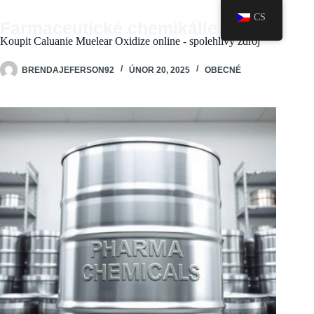
Skip
CS
to
Farmaceutické chemikálie
content
Koupit Caluanie Muelear Oxidize online - spolehlivý zdroj
BRENDAJEFERSON92
ÚNOR 20, 2025
OBECNÉ