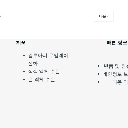
2
다음
빠른 링크
제품
칼루아니 무엘레어
산화
반품 및 환
적색 액체 수은
개인정보 
은 액체 수은
이용 