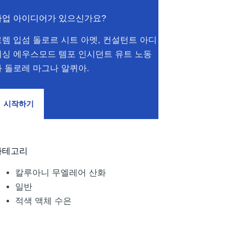
사업 아이디어가 있으신가요?
로렘 입섬 돌로르 시트 아멧, 컨설턴트 아디
피싱 에우스모드 템포 인시던트 유트 노동
과 돌로레 마그나 알퀴아.
시작하기
카테고리
칼루아니 무엘레어 산화
일반
적색 액체 수은