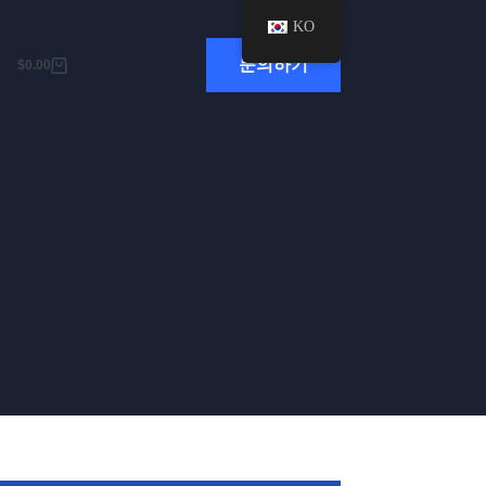
KO
문의하기
$
0.00
장
바
구
니