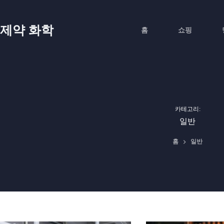
본
문
으
제약 화학
홈
쇼핑
로
건
너
뛰
기
카테고리:
일반
홈
일반