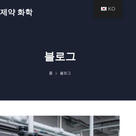
본
KO
제약 화학
문
으
로
건
너
블로그
뛰
기
홈
블로그