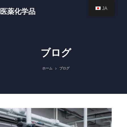
コ
JA
医薬化学品
ン
テ
ン
ツ
へ
ブログ
ス
キ
ホーム
ブログ
ッ
プ