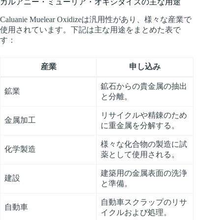
カルアニー・ミューリア・オキシダイズの主な用途
Caluanie Muelear Oxidizeは汎用性があり、様々な産業で
使用されています。下記は主な用途をまとめた表で
す：
産業
申し込み
鉱石からの貴金属の抽出
鉱業
と分離。
リサイクルや精錬のため
金属加工
に重金属を分解する。
様々な化合物の製造に試
化学製造
薬として使用される。
建築用の金属表面の洗浄
建設
と準備。
自動車スクラップのリサ
自動車
イクルおよび処理。