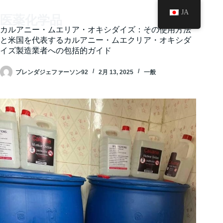
コ
JA
ン
医薬化学品
テ
カルアニー・ムエリア・オキシダイズ：その使用方法
ン
と米国を代表するカルアニー・ムエクリア・オキシダ
ツ
イズ製造業者への包括的ガイド
へ
ス
ブレンダジェファーソン92
2月 13, 2025
一般
キ
ッ
プ