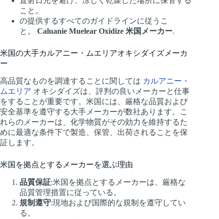
直射日光を避け、涼しく乾燥した場所に保管する
こと。
の提供するすべてのガイドラインに従うこ
と。
Caluanie Muelear Oxidize 米国メーカー
.
米国の大手カルアニー・ムエリアオキシダイズメーカ
ー
高品質なものを調達することに関しては
カルアニー・
ムエリア
オキシダイズは、評判の良いメーカーと仕事
をすることが重要です。米国には、厳格な品質および
安全基準を遵守する大手メーカーが数社あります。こ
れらのメーカーは、化学物質がその効力を維持するた
めに最適な条件下で製造、保管、出荷されることを保
証します。
米国を拠点とするメーカーを選ぶ理由
品質保証
:米国を拠点とするメーカーは、厳格な
品質管理措置に従っている。
規制遵守
:現地および国際的な規制を遵守してい
る。