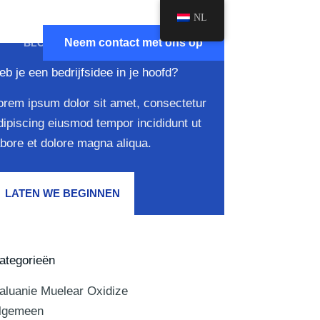
NL
Neem contact met ons op
BLOG
$
0.00
Winkelwagen
eb je een bedrijfsidee in je hoofd?
orem ipsum dolor sit amet, consectetur
dipiscing eiusmod tempor incididunt ut
abore et dolore magna aliqua.
LATEN WE BEGINNEN
ategorieën
aluanie Muelear Oxidize
lgemeen