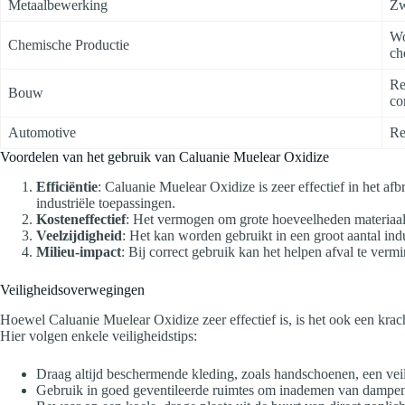
Metaalbewerking
Zw
Wo
Chemische Productie
ch
Re
Bouw
co
Automotive
Re
Voordelen van het gebruik van Caluanie Muelear Oxidize
Efficiëntie
: Caluanie Muelear Oxidize is zeer effectief in het a
industriële toepassingen.
Kosteneffectief
: Het vermogen om grote hoeveelheden materiaal 
Veelzijdigheid
: Het kan worden gebruikt in een groot aantal ind
Milieu-impact
: Bij correct gebruik kan het helpen afval te verm
Veiligheidsoverwegingen
Hoewel Caluanie Muelear Oxidize zeer effectief is, is het ook een kra
Hier volgen enkele veiligheidstips:
Draag altijd beschermende kleding, zoals handschoenen, een veil
Gebruik in goed geventileerde ruimtes om inademen van dampe