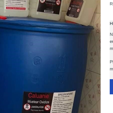
R
H
N
e
m
P
m