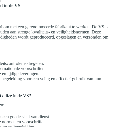
t.
nt in de VS
.
aal om met een gerenommeerde fabrikant te werken. De VS is
ouden aan strenge kwaliteits- en veiligheidsnormen. Deze
tandigheden wordt geproduceerd, opgeslagen en verzonden om
teitscontrolemaatregelen.
ternationale voorschriften.
 en tijdige leveringen.
 begeleiding voor een veilig en effectief gebruik van hun
Oxidize in de VS?
en:
 een goede staat van dienst.
e normen en voorschriften.
ning en begeleiding.