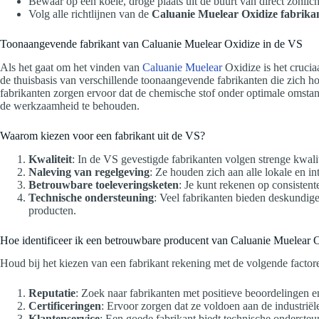
Bewaar op een koele, droge plaats uit de buurt van direct zonlich
Volg alle richtlijnen van de
Caluanie Muelear Oxidize fabrika
Toonaangevende fabrikant van Caluanie Muelear Oxidize in de VS
Als het gaat om het vinden van
Caluanie Muelear
Oxidize is het cruci
de thuisbasis van verschillende toonaangevende fabrikanten die zich h
fabrikanten zorgen ervoor dat de chemische stof onder optimale oms
de werkzaamheid te behouden.
Waarom kiezen voor een fabrikant uit de VS?
Kwaliteit
: In de VS gevestigde fabrikanten volgen strenge kwali
Naleving van regelgeving
: Ze houden zich aan alle lokale en in
Betrouwbare toeleveringsketen
: Je kunt rekenen op consistente
Technische ondersteuning
: Veel fabrikanten bieden deskundige
producten.
Hoe identificeer ik een betrouwbare producent van Caluanie Muelear 
Houd bij het kiezen van een fabrikant rekening met de volgende factor
Reputatie
: Zoek naar fabrikanten met positieve beoordelingen en
Certificeringen
: Ervoor zorgen dat ze voldoen aan de industriël
Klantenservice
: Een goede fabrikant biedt technische ondersteu