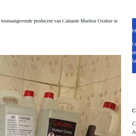
E PRODUCTEN
OVER
HOE BESTELLEN
de toonaangevende producent van Caluanie Muelear Oxidize in
H
L
a
l
C
C
A