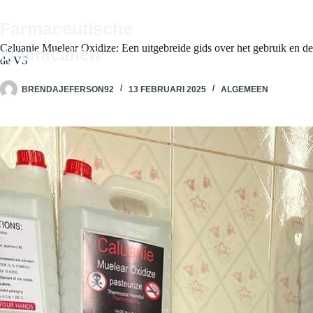
Ga
naar
Farmaceutische
de
HOME
WINKEL OP
ONZ
inhoud
Caluanie Muelear Oxidize: Een uitgebreide gids over het gebruik en 
chemicaliën
de VS
BRENDAJEFERSON92
13 FEBRUARI 2025
ALGEMEEN