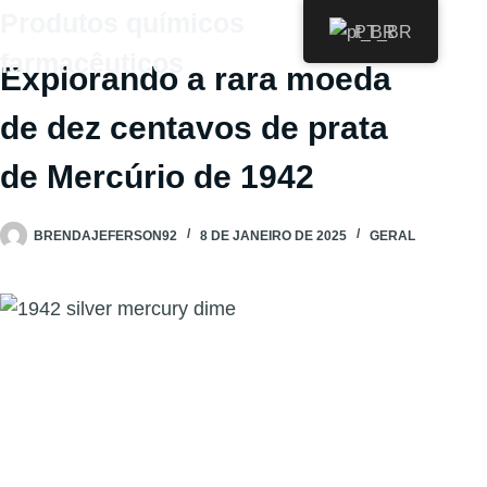
Pular
Produtos químicos
PT_BR
para
farmacêuticos
Explorando a rara moeda
o
conteúdo
de dez centavos de prata
de Mercúrio de 1942
BRENDAJEFERSON92
8 DE JANEIRO DE 2025
GERAL