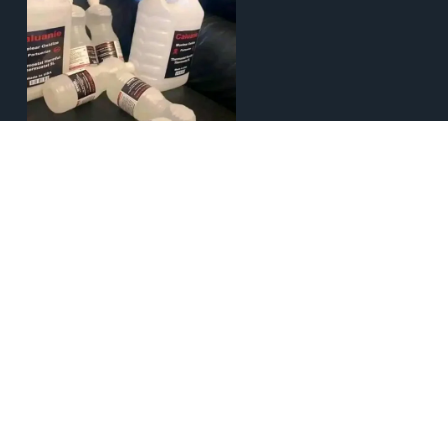
Про Culluanie Muelear Oxidize
ОГЛЯД
Окислювач Culluanie Muelear Oxidize - це
високоефективна хімічна речовина, широко відома
своїми промисловими застосуваннями. Її переважно
використовують у таких галузях, як металопереробка,
обробка золота та нафтохімічна промисловість,
завдяки її здатності полегшувати розщеплення та
обробку твердих матеріалів. Відомий своїми