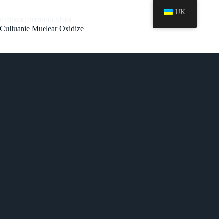
UK
Фармацевтична хімія
Culluanie Muelear Oxidize