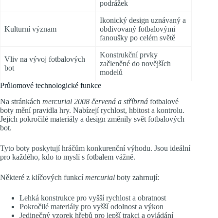
podrážek
Ikonický design uznávaný a
Kulturní význam
obdivovaný fotbalovými
fanoušky po celém světě
Konstrukční prvky
Vliv na vývoj fotbalových
začleněné do novějších
bot
modelů
Průlomové technologické funkce
Na stránkách
mercurial 2008 červená a stříbrná
fotbalové
boty mění pravidla hry. Nabízejí rychlost, hbitost a kontrolu.
Jejich pokročilé materiály a design změnily svět fotbalových
bot.
Tyto boty poskytují hráčům konkurenční výhodu. Jsou ideální
pro každého, kdo to myslí s fotbalem vážně.
Některé z klíčových funkcí
mercurial
boty zahrnují:
Lehká konstrukce pro vyšší rychlost a obratnost
Pokročilé materiály pro vyšší odolnost a výkon
Jedinečný vzorek hřebů pro lepší trakci a ovládání