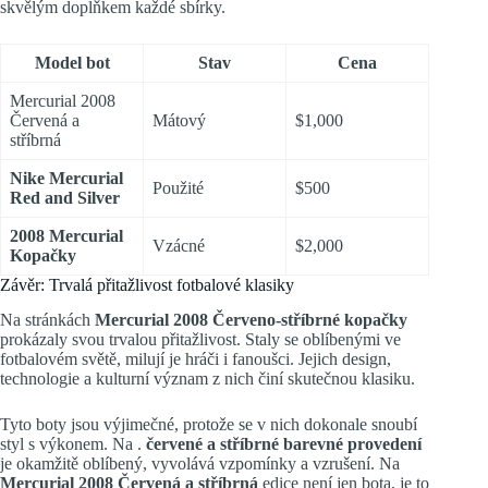
skvělým doplňkem každé sbírky.
Model bot
Stav
Cena
Mercurial 2008
Červená a
Mátový
$1,000
stříbrná
Nike Mercurial
Použité
$500
Red and Silver
2008 Mercurial
Vzácné
$2,000
Kopačky
Závěr: Trvalá přitažlivost fotbalové klasiky
Na stránkách
Mercurial 2008 Červeno-stříbrné kopačky
prokázaly svou trvalou přitažlivost. Staly se oblíbenými ve
fotbalovém světě, milují je hráči i fanoušci. Jejich design,
technologie a kulturní význam z nich činí skutečnou klasiku.
Tyto boty jsou výjimečné, protože se v nich dokonale snoubí
styl s výkonem. Na .
červené a stříbrné barevné provedení
je okamžitě oblíbený, vyvolává vzpomínky a vzrušení. Na
Mercurial 2008 Červená a stříbrná
edice není jen bota, je to