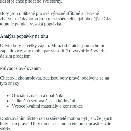
lidí si je chce přidat do své sbírky.
Boty jsou oblíbené pro své výrazné stříbrné a červené
zbarvení. Díky tomu jsou mezi sběrateli nejoblíbenější. Díky
tomu je po nich vysoká poptávka.
Analýza poptávky na trhu
O tyto boty je velký zájem. Mnozí sběratelé jsou ochotni
zaplatit více, aby mohli pár vlastnit. To vytvořilo živý trh s
dalším prodejem.
Průvodce ověřováním
Chcete-li zkontrolovat, zda jsou boty pravé, podívejte se na
tyto znaky:
Oficiální značka a obal Nike
Jedinečná sériová čísla a kódování
Vysoce kvalitní materiály a konstrukce
Dodržováním těchto rad si sběratelé mohou být jisti, že jejich
boty jsou pravé. Díky tomu se stanou cennou součástí každé
sbírky.