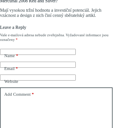
Mercurial 2008 Red and Silver?
Mají vysokou tržní hodnotu a investiční potenciál. Jejich
vzácnost a design z nich činí cenný sběratelský artikl.
Leave a Reply
Vaše e-mailová adresa nebude zveřejněna.
Vyžadované informace jsou
označeny
*
Name
*
Email
*
Website
Add Comment
*