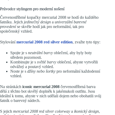
Průvodce stylingem pro moderní nošení
Červenostříbrné kopačky mercurial 2008 se hodí do každého
šatníku. Jejich
jedinečný design
a
univerzální barevné
provedení
se skvěle hodí jak pro neformální, tak pro
společenský vzhled.
Stylování
mercurial 2008 red silver edition
, zvažte tyto tipy:
Spojte je s
neutrální barvy
oblečení, aby byly boty
středem pozornosti.
Kombinujte je s
světlé barvy
oblečení, abyste vytvořili
odvážný a poutavý vzhled.
Noste je s
džíny nebo šortky
pro neformální každodenní
vzhled.
Na stránkách
iconic mercurial 2008
červenostříbrná barva
dělá z těchto bot skvělý doplněk k jakémukoli outfitu. Jsou
ideální k tomu, abyste v nich udělali dojem nebo obohatili svůj
šatník o barevný nádech.
S jejich
mercurial 2008 red silver colorway
a
ikonický design
,