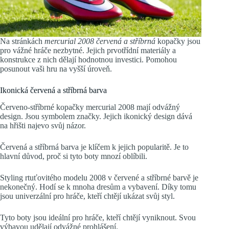
Na stránkách
mercurial 2008 červená a stříbrná
kopačky jsou
pro vážné hráče nezbytné. Jejich prvotřídní materiály a
konstrukce z nich dělají hodnotnou investici. Pomohou
posunout vaši hru na vyšší úroveň.
Ikonická červená a stříbrná barva
Červeno-stříbrné kopačky mercurial 2008 mají odvážný
design. Jsou symbolem značky. Jejich ikonický design dává
na hřišti najevo svůj názor.
Červená a stříbrná barva je klíčem k jejich popularitě. Je to
hlavní důvod, proč si tyto boty mnozí oblíbili.
Styling rtuťovitého modelu 2008 v červené a stříbrné barvě je
nekonečný. Hodí se k mnoha dresům a vybavení. Díky tomu
jsou univerzální pro hráče, kteří chtějí ukázat svůj styl.
Tyto boty jsou ideální pro hráče, kteří chtějí vyniknout. Svou
výbavou udělají odvážné prohlášení.