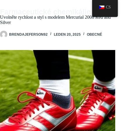
Skip
CS
to
Farmaceutické chemikálie
content
Uvolněte rychlost a styl s modelem Mercurial 2008 Red and
Silver
BRENDAJEFERSON92
LEDEN 20, 2025
OBECNÉ