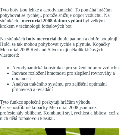
Tyto boty jsou lehké a aerodynamické. To pomáhá hráčům
pohybovat se rychleji, protože snižuje odpor vzduchu. Na
stránkách .
mercurial 2008 datum vydání
byl velkým
krokem v technologii fotbalových bot.
Na stránkách
boty mercurial
dobře padnou a dobře podpírají.
Hráči se tak mohou pohybovat rychle a plynule. Kopačky
Mercurial 2008 Red and Silver mají několik klíčových
vlastností:
Aerodynamická konstrukce pro snížení odporu vzduchu
Inovace rozložení hmotnosti pro zlepšení rovnováhy a
obratnosti
Analýza trakčního systému pro zajištění optimální
přilnavosti a ovládání
Tyto funkce společně poskytují hráčům výhodu.
Červenostříbrné kopačky Mercurial 2008 jsou mezi
profesionály oblíbené. Kombinují styl, rychlost a hbitost, což z
nich dělá fotbalovou klasiku.