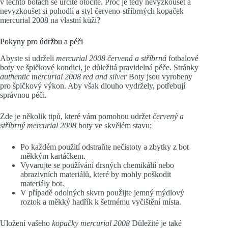
v těchto botách se určitě otočíte. Proč je tedy nevyzkoušet a
nevyzkoušet si pohodlí a styl červeno-stříbrných kopaček
mercurial 2008 na vlastní kůži?
Pokyny pro údržbu a péči
Abyste si udrželi
mercurial 2008 červená a stříbrná
fotbalové
boty ve špičkové kondici, je důležitá pravidelná péče. Stránky
authentic mercurial 2008 red and silver
Boty jsou vyrobeny
pro špičkový výkon. Aby však dlouho vydržely, potřebují
správnou péči.
Zde je několik tipů, které vám pomohou udržet
červený a
stříbrný mercurial 2008
boty ve skvělém stavu:
Po každém použití odstraňte nečistoty a zbytky z bot
měkkým kartáčkem.
Vyvarujte se používání drsných chemikálií nebo
abrazivních materiálů, které by mohly poškodit
materiály bot.
V případě odolných skvrn použijte jemný mýdlový
roztok a měkký hadřík k šetrnému vyčištění místa.
Uložení vašeho
kopačky mercurial 2008
Důležité je také