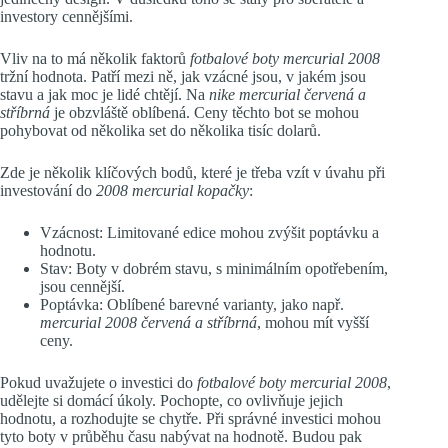
investory cennějšími.
Vliv na to má několik faktorů
fotbalové boty mercurial 2008
tržní hodnota. Patří mezi ně, jak vzácné jsou, v jakém jsou
stavu a jak moc je lidé chtějí. Na
nike mercurial červená a
stříbrná
je obzvláště oblíbená. Ceny těchto bot se mohou
pohybovat od několika set do několika tisíc dolarů.
Zde je několik klíčových bodů, které je třeba vzít v úvahu při
investování do
2008 mercurial kopačky
:
Vzácnost: Limitované edice mohou zvýšit poptávku a
hodnotu.
Stav: Boty v dobrém stavu, s minimálním opotřebením,
jsou cennější.
Poptávka: Oblíbené barevné varianty, jako např.
mercurial 2008 červená a stříbrná
, mohou mít vyšší
ceny.
Pokud uvažujete o investici do
fotbalové boty mercurial 2008
,
udělejte si domácí úkoly. Pochopte, co ovlivňuje jejich
hodnotu, a rozhodujte se chytře. Při správné investici mohou
tyto boty v průběhu času nabývat na hodnotě. Budou pak