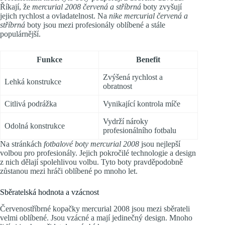
Říkají, že
mercurial 2008 červená a stříbrná
boty zvyšují
jejich rychlost a ovladatelnost. Na
nike mercurial červená a
stříbrná
boty jsou mezi profesionály oblíbené a stále
populárnější.
Funkce
Benefit
Zvýšená rychlost a
Lehká konstrukce
obratnost
Citlivá podrážka
Vynikající kontrola míče
Vydrží nároky
Odolná konstrukce
profesionálního fotbalu
Na stránkách
fotbalové boty mercurial 2008
jsou nejlepší
volbou pro profesionály. Jejich pokročilé technologie a design
z nich dělají spolehlivou volbu. Tyto boty pravděpodobně
zůstanou mezi hráči oblíbené po mnoho let.
Sběratelská hodnota a vzácnost
Červenostříbrné kopačky mercurial 2008 jsou mezi sběrateli
velmi oblíbené. Jsou vzácné a mají jedinečný design. Mnoho