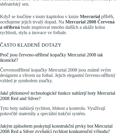
sběratelský sen.
Když se loučíme s touto kapitolou v knize
Mercurial
příběh,
oceňujeme jejich trvalý dopad. Na
Mercurial 2008 Červená
a stříbrná
bude inspirovat mnoho dalších a ukáže krásu
rychlosti, stylu a inovace ve fotbale.
ČASTO KLADENÉ DOTAZY
Proč jsou červeno-stříbrné kopačky Mercurial 2008 tak
ikonické?
Červenostříbrné kopačky Mercurial 2008 jsou známé svým
designem a vlivem na fotbal. Jejich elegantní červeno-stříbrný
vzhled je symbolem značky.
Jaké přelomové technologické funkce nabízejí boty Mercurial
2008 Red and Silver?
Tyto boty nabízejí rychlost, hbitost a kontrolu. Využívají
pokročilé materiály a speciální trakční systém.
Jakým způsobem poskytují konstrukční prvky bot Mercurial
2008 Red a Silver zvyšující rychlost konkurenční výhodu?