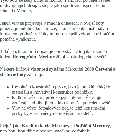
Tyto boty se staly kulturní ikonou. Fanoušci po celém světě
obdivují jejich design, stejně jako sportovní úspěch týmu
Phoenix Mercury.
Jejich vliv se projevuje v mnoha ohledech. Novější boty
používají podobné konstrukce, jako jsou lehké materiály a
inovativní podrážky. Díky tomu se zlepšil výkon, což hráčům
pomáhá vyniknout.
Také jejich kulturní dopad je obrovský. Je to jako rozruch
kolem
Retrográdní Merkur 2024
v astrologickém světě.
Některé klíčové vlastnosti systému Mercurial 2008
Červené a
stříbrné boty
zahrnují:
Revoluční konstrukční prvky, jako je použití lehkých
materiálů a inovativní konstrukce podrážky.
Kulturní význam, protože jejich ikonický design
uznávají a obdivují fotbaloví fanoušci po celém světě.
Vliv na vývoj fotbalových bot, jejichž konstrukční
prvky byly začleněny do novějších modelů.
Stejně jako
Kreditní karta Mercury
a
Pojištění Mercury
,
tyto boty jsou důvěryhodnou značkou ve fotbale.