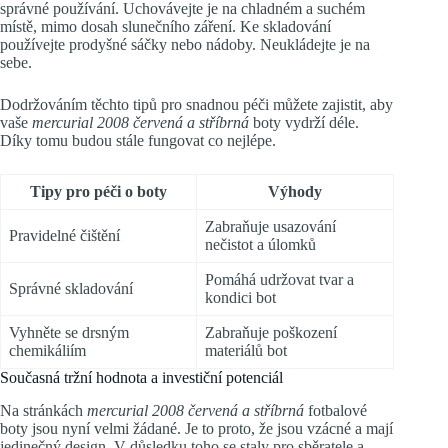
správné používání. Uchovávejte je na chladném a suchém
místě, mimo dosah slunečního záření. Ke skladování
používejte prodyšné sáčky nebo nádoby. Neukládejte je na
sebe.
Dodržováním těchto tipů pro snadnou péči můžete zajistit, aby
vaše
mercurial 2008 červená a stříbrná
boty vydrží déle.
Díky tomu budou stále fungovat co nejlépe.
Tipy pro péči o boty
Výhody
Zabraňuje usazování
Pravidelné čištění
nečistot a úlomků
Pomáhá udržovat tvar a
Správné skladování
kondici bot
Vyhněte se drsným
Zabraňuje poškození
chemikáliím
materiálů bot
Současná tržní hodnota a investiční potenciál
Na stránkách
mercurial 2008 červená a stříbrná
fotbalové
boty jsou nyní velmi žádané. Je to proto, že jsou vzácné a mají
jedinečný design. V důsledku toho se staly pro sběratele a