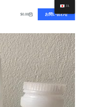
JA
ブログ
$
0.00
お問い合わせ
シ
ョ
ッ
ピ
ン
グ
カ
ー
ト