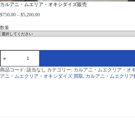
カルアニ・ムエリア・オキシダイズ販売
$
750.00
–
$
5,200.00
価
格
帯:
数量
$750.00
–
$5,200.00
Caluanie
Muelear
Oxidize
for
商品コード:
該当なし
カテゴリー:
カルアニ・ムエクリア・オ
Sale
アニ・ムエクリア・オキシダイズ 買取
,
カルアニ・ムエクリア
個