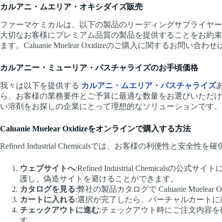
カルアニ・ムエリア・オキシダイズ販売
ファーマケミカルは、以下の製品のリーディングサプライヤ
大切なお客様にプレミアム品質の製品を提供することをお約束
ます。Caluanie Muelear Oxidizeのご購入に関するお
カルアニー・ミューリア・パスチャライズのお手頃価格
我々は以下を提供する
カルアニ・ムエリア・パスチャライズ
ら、お客様の業務要件とご予算に最適な数量をお選びいただけ
い溶剤をお探しの企業にとって理想的なソリューションです。
Caluanie Muelear Oxidizeをオンラインで購入する方法
Refined Industrial Chemicalsでは、お客
ウェブサイトへ
:Refined Industrial Ch
護し、偽造サイトを避けることができます。
カタログを見る
:弊社の製品カタログで Caluanie Mue
カートに入れる
:選択が完了したら、バーチャルカート
チェックアウトに進む
:チェックアウト時にご注文内容
す。