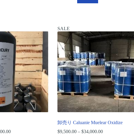
SALE
卸売り Caluanie Muelear Oxidize
700.00
価
$
9,500.00
–
$
34,000.00
価