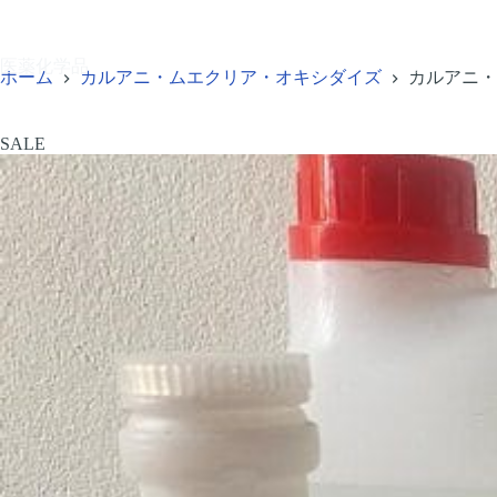
コ
ン
テ
医薬化学品
ホーム
ショップ
ホーム
カルアニ・ムエクリア・オキシダイズ
カルアニ・
ン
ツ
へ
SALE
ス
キ
ッ
プ