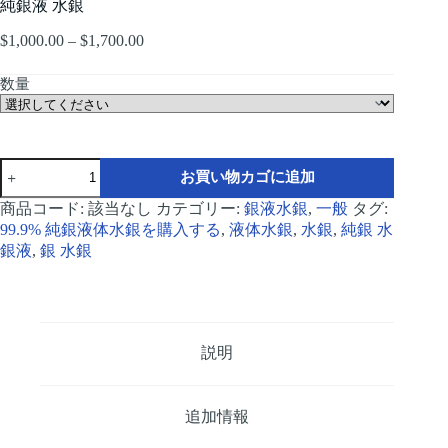
純銀液 水銀
$
1,000.00
–
$
1,700.00
価
格
帯:
数量
$1,000.00
–
$1,700.00
Pure
お買い物カゴに追加
silver
liquid
商品コード:
該当なし
カテゴリー:
銀液水銀
,
一般
タグ:
Mercury
99.9% 純銀液体水銀を購入する
,
液体水銀
,
水銀
,
純銀 水
個
銀液
,
銀 水銀
説明
追加情報