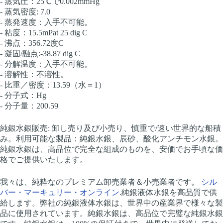
- 蒸気圧：25℃で0.002mmHg
- 蒸気密度: 7.0
- 蒸発速度：入手不可能。
- 粘度：15.5mPat 25 dig C
- 沸点：356.72度C
- 凝固/融点:-38.87 dig C
- 分解温度：入手不可能。
- 溶解性：不溶性。
- 比重／密度：13.59（水＝1）
- 分子式：Hg
- 分子量：200.59
純銀水銀販売: 卸し売り及び小売り、慎重で/速い世界的な船積
み。利用可能な製品：純銀水銀、辰砂、酸化アンチモン水銀。
純銀水銀は、高品位で完全な組成のものを、安価でお手頃な価
格でご提供いたします。
我々は、純粋なのプレミアム卸売業者＆小売業者です。
シル
バー・マーキュリー・オンライン
.純銀液体水銀を高品質で供
給します。弊社の純銀液体水銀は、世界中の産業界で様々な製
品に使用されています。純銀水銀は、高品位で完璧な純銀水銀