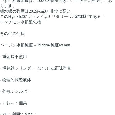
です。純銀水銀は、100%の保証付きで、世界中に発送してお
ります。
銀水銀の強度は20.2g/cm3と非常に高い。
このHg2 Sb207リキッドはミリタリーラボの材料である：
アンチモン水銀酸化物
その他の仕様
バージン水銀純度＝99.99% 純度wt min.
- 重金属不使用
- 梱包鉄シリンダー（34.5）kg正味重量
- 物理的状態液体
- 外観：シルバー
- におい：無臭
- PH：利用できない。